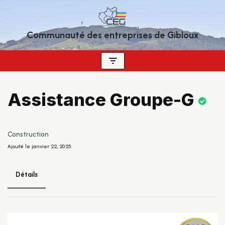
Aller
Communauté des entreprises de Gibloux
au
contenu
Assistance Groupe-G
Construction
Ajouté le janvier 22, 2025
Détails